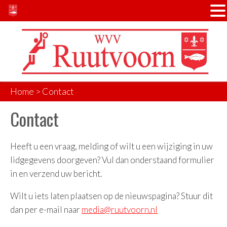
Door
Spring
naar
naar
de
de
hoofd
voettekst
inhoud
Home
> Contact
Contact
Heeft u een vraag, melding of wilt u een wijziging in uw
lidgegevens doorgeven? Vul dan onderstaand formulier
in en verzend uw bericht.
Wilt u iets laten plaatsen op de nieuwspagina? Stuur dit
dan per e-mail naar
media@ruutvoorn.nl