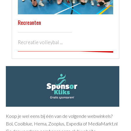
Recreanten
Recreatie volleybal ...
Primaire
Sidebar
Koop je wel eens bij één van de volgende webwinkels?
Bol, Coolblue, Hema, Zooplus, Expedia of MediaMarkt.nl