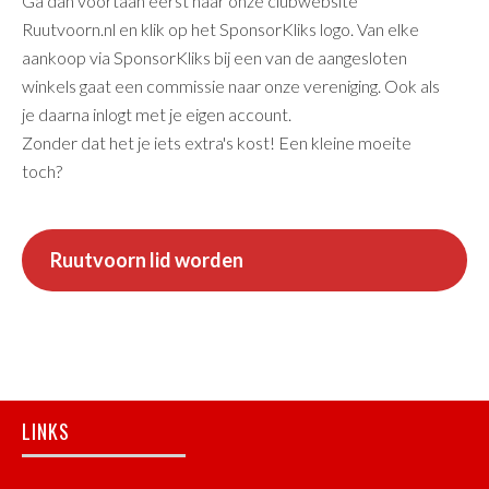
Ga dan voortaan eerst naar onze clubwebsite
Ruutvoorn.nl en klik op het SponsorKliks logo. Van elke
aankoop via SponsorKliks bij een van de aangesloten
winkels gaat een commissie naar onze vereniging. Ook als
je daarna inlogt met je eigen account.
Zonder dat het je iets extra's kost! Een kleine moeite
toch?
Ruutvoorn lid worden
Footer
LINKS