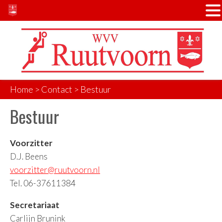
Door
Spring
Spring
naar
naar
naar
de
de
de
hoofd
eerste
voettekst
inhoud
sidebar
Home
>
Contact
> Bestuur
Bestuur
Voorzitter
D.J. Beens
voorzitter@ruutvoorn.nl
Tel. 06-37611384
Secretariaat
Carlijn Brunink