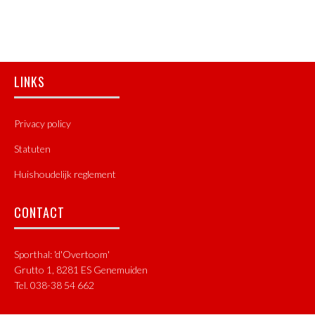
Footer
LINKS
Privacy policy
Statuten
Huishoudelijk reglement
CONTACT
Sporthal: 'd'Overtoom'
Grutto 1, 8281 ES Genemuiden
Tel. 038-38 54 662