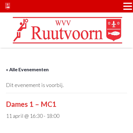
Door
Spring
naar
naar
de
de
hoofd
voettekst
inhoud
« Alle Evenementen
Dit evenement is voorbij.
Dames 1 – MC1
11 april @ 16:30
-
18:00