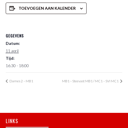
TOEVOEGEN AAN KALENDER
GEGEVENS
Datum:
11 april
Tijd:
16:30 - 18:00
Dames 2 – MB1
MB1 – Steevast MB1 / MC1 – SVI MC1
Footer
LINKS