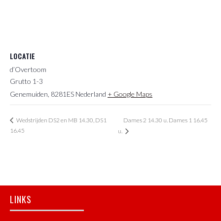
LOCATIE
d’Overtoom
Grutto 1-3
Genemuiden
,
8281ES
Nederland
+ Google Maps
Dames 2 14.30 u. Dames 1 16.45
Wedstrijden DS2 en MB 14.30, DS1
16.45
u.
Footer
LINKS