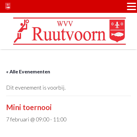
Door
Spring
naar
naar
de
de
hoofd
voettekst
inhoud
« Alle Evenementen
Dit evenement is voorbij.
Mini toernooi
7 februari @ 09:00
-
11:00