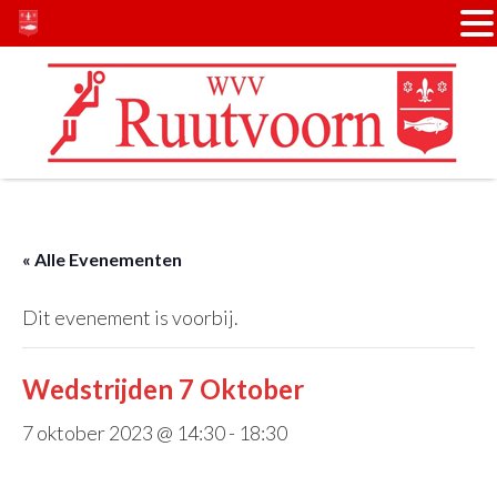
Door
Spring
naar
naar
de
de
hoofd
voettekst
inhoud
« Alle Evenementen
Dit evenement is voorbij.
Wedstrijden 7 Oktober
7 oktober 2023 @ 14:30
-
18:30