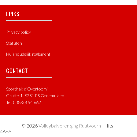
Footer
LINKS
Privacy policy
Statuten
Huishoudelijk reglement
CONTACT
Sporthal: 'd'Overtoom'
Grutto 1, 8281 ES Genemuiden
Tel. 038-38 54 662
© 2026
Volleybalvereniging Ruutvoorn
- Hits -
4666