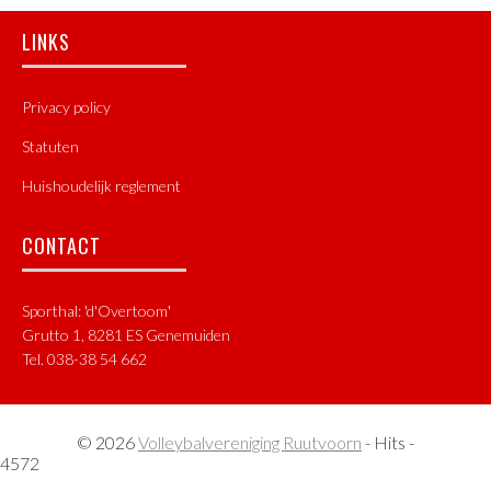
Footer
LINKS
Privacy policy
Statuten
Huishoudelijk reglement
CONTACT
Sporthal: 'd'Overtoom'
Grutto 1, 8281 ES Genemuiden
Tel. 038-38 54 662
© 2026
Volleybalvereniging Ruutvoorn
- Hits -
4572