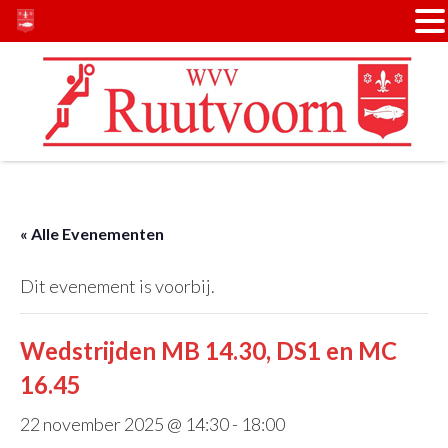
Door
Spring
naar
naar
de
de
hoofd
voettekst
inhoud
« Alle Evenementen
Dit evenement is voorbij.
Wedstrijden MB 14.30, DS1 en MC
16.45
22 november 2025 @ 14:30
-
18:00