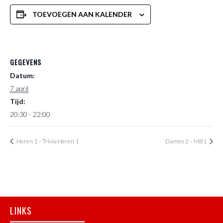
TOEVOEGEN AAN KALENDER
GEGEVENS
Datum:
7 april
Tijd:
20:30 - 22:00
Heren 1 – Trivia Heren 1
Dames 2 – MB1
Footer
LINKS