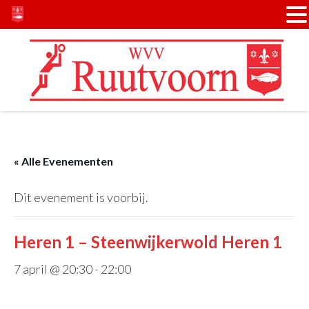
Door
Spring
naar
naar
de
de
hoofd
voettekst
inhoud
« Alle Evenementen
Dit evenement is voorbij.
Heren 1 – Steenwijkerwold Heren 1
7 april @ 20:30
-
22:00