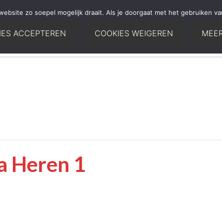
bsite zo soepel mogelijk draait. Als je doorgaat met het gebruiken va
IES ACCEPTEREN
COOKIES WEIGEREN
MEER
Home
ia Heren 1