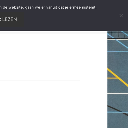
n de website, gaan we er vanuit dat je ermee instemt.
 LEZEN
Wedstrijden
Teams
Lidmaatschap
Contact