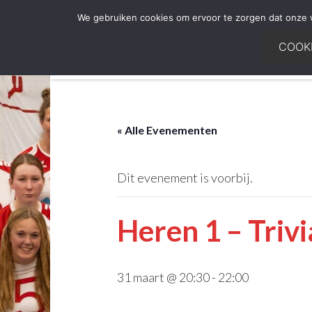
Door
Spring
We gebruiken cookies om ervoor te zorgen dat onze we
naar
naar
COOK
de
de
hoofd
voettekst
inhoud
« Alle Evenementen
Dit evenement is voorbij.
Heren 1 – Triv
31 maart @ 20:30
-
22:00