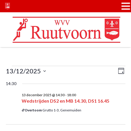
Door
Spring
naar
naar
de
de
hoofd
voettekst
inhoud
Evenementen
Wee
Eve
13/12/2025
DAG
wee
navi
Selecteer
in
14:30
navi
een
13
13 december 2025 @ 14:30
-
18:00
datum.
Wedstrijden DS2 en MB 14.30, DS1 16.45
december
d'Overtoom
Grutto 1-3, Genemuiden
2025