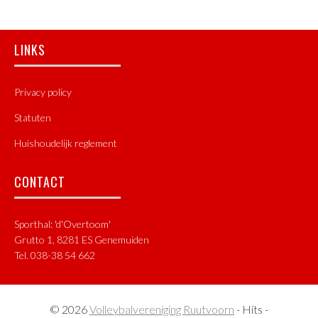
Footer
LINKS
Privacy policy
Statuten
Huishoudelijk reglement
CONTACT
Sporthal: 'd'Overtoom'
Grutto 1, 8281 ES Genemuiden
Tel. 038-38 54 662
© 2026
Volleybalvereniging Ruutvoorn
- Hits -