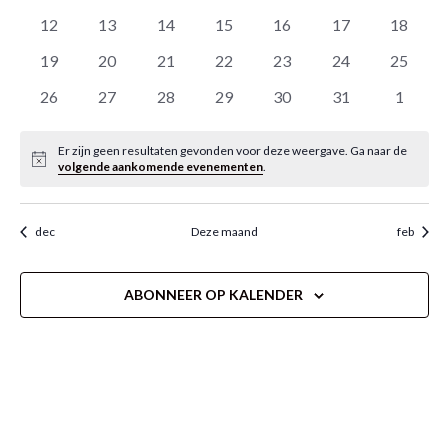
evenementen
evenementen
evenementen
evenementen
evenementen
evenementen
eveneme
0
0
0
0
0
0
0
12
13
14
15
16
17
18
evenementen
evenementen
evenementen
evenementen
evenementen
evenementen
eveneme
0
0
0
0
0
0
0
19
20
21
22
23
24
25
evenementen
evenementen
evenementen
evenementen
evenementen
evenementen
eveneme
0
0
0
0
0
0
0
26
27
28
29
30
31
1
evenementen
evenementen
evenementen
evenementen
evenementen
evenementen
evenem
Er zijn geen resultaten gevonden voor deze weergave. Ga naar de
Bericht
volgende aankomende evenementen
.
dec
Deze maand
feb
ABONNEER OP KALENDER