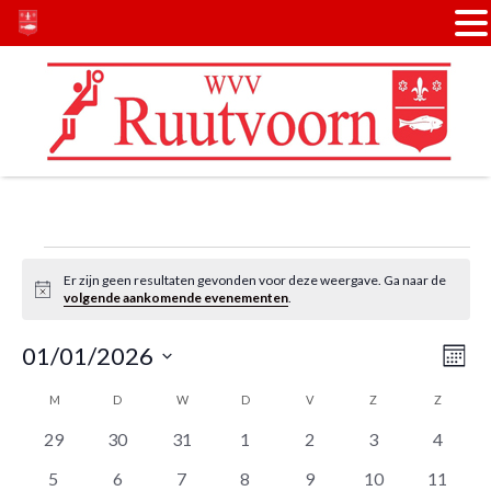
Door
Spring
naar
naar
de
de
hoofd
voettekst
inhoud
Evenementen
Er zijn geen resultaten gevonden voor deze weergave. Ga naar de
Bericht
volgende aankomende evenementen
.
Wee
Eve
01/01/2026
MAA
wee
navi
Selecteer
Kalender
M
MAANDAG
D
DINSDAG
W
WOENSDAG
D
DONDERDAG
V
VRIJDAG
Z
ZATERDAG
Z
ZONDA
navi
een
van
0
0
0
0
0
0
0
29
30
31
1
2
3
4
datum.
evenementen
evenementen
evenementen
evenementen
evenementen
evenementen
evenem
Evenementen
0
0
0
0
0
0
0
5
6
7
8
9
10
11