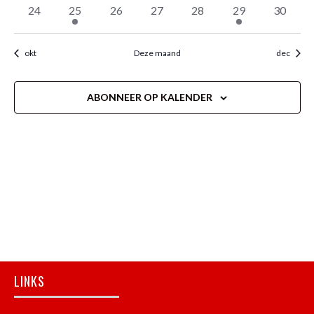
evenementen
evenementen
evenementen
evenementen
evenementen
evenement
eveneme
0
1
0
0
0
1
0
24
25
26
27
28
29
30
evenementen
evenement
evenementen
evenementen
evenementen
evenement
eveneme
okt
Deze maand
dec
ABONNEER OP KALENDER
Footer
LINKS